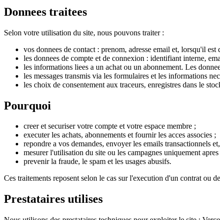
Donnees traitees
Selon votre utilisation du site, nous pouvons traiter :
vos donnees de contact : prenom, adresse email et, lorsqu'il es
les donnees de compte et de connexion : identifiant interne, emai
les informations liees a un achat ou un abonnement. Les donnees
les messages transmis via les formulaires et les informations nece
les choix de consentement aux traceurs, enregistres dans le stoc
Pourquoi
creer et securiser votre compte et votre espace membre ;
executer les achats, abonnements et fournir les acces associes ;
repondre a vos demandes, envoyer les emails transactionnels et,
mesurer l'utilisation du site ou les campagnes uniquement apres
prevenir la fraude, le spam et les usages abusifs.
Ces traitements reposent selon le cas sur l'execution d'un contrat ou de
Prestataires utilises
Nous utilisons des prestataires techniques pour exploiter le site : V