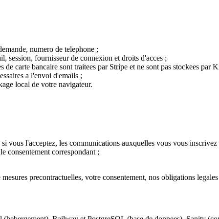
t demande, numero de telephone ;
l, session, fournisseur de connexion et droits d'acces ;
 de carte bancaire sont traitees par Stripe et ne sont pas stockees par 
ssaires a l'envoi d'emails ;
kage local de votre navigateur.
 si vous l'acceptez, les communications auxquelles vous vous inscrivez 
 le consentement correspondant ;
 mesures precontractuelles, votre consentement, nos obligations legales et
ercel (hebergement), Railway et PostgreSQL (base de donnees), Sanity (co