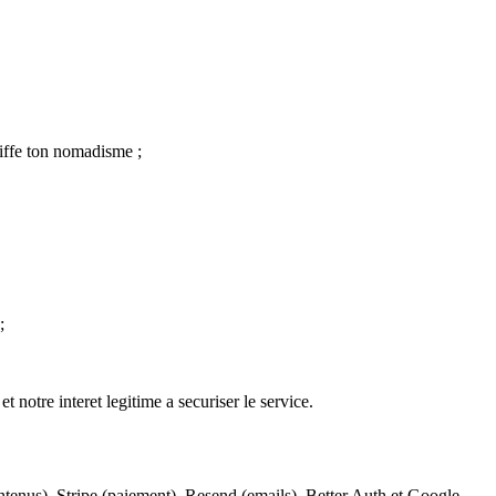
Kiffe ton nomadisme ;
;
 notre interet legitime a securiser le service.
ntenus), Stripe (paiement), Resend (emails), Better Auth et Google