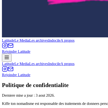
Latitude
Le Media
Les archives
Indocile
A propos
Rejoindre Latitude
Latitude
Le Media
Les archives
Indocile
A propos
Rejoindre Latitude
Politique de confidentialite
Derniere mise a jour : 3 aout 2026.
Kiffe ton nomadisme est responsable des traitements de donnees person